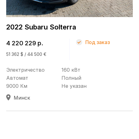
Топливо
Электричество
2022 Subaru Solterra
КПП
Под заказ
4 220 229 р.
Автомат
51 362 $ / 44 500 €
Привод
Электричество
160 кВт
Автомат
Полный
Полный
9000 Км
Не указан
Минск
Кузов