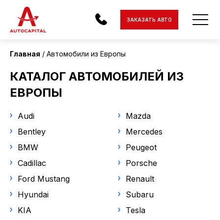
Страна поставки
ЗАКАЗАТЬ АВТО
Европа
Главная
Автомобили из Европы
Состояние
АВТОМОБИЛИ
КАТАЛОГ АВТОМОБИЛЕЙ ИЗ
С пробегом
ЭЛЕКТРОМОБИЛИ
ЕВРОПЫ
МОТОЦИКЛЫ
Статус
Audi
Mazda
Под заказ
Bentley
ДОСТАВКА
Mercedes
В наличии
BMW
Peugeot
КОНТАКТЫ
Cadillac
Porsche
Марка
О КОМПАНИИ
Ford Mustang
Renault
Subaru
Hyundai
Subaru
ОТЗЫВЫ
KIA
Tesla
Модель