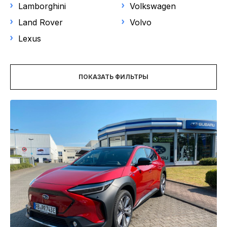
НОВОСТИ
Lamborghini
Volkswagen
Выберите модель
Land Rover
Volvo
Lexus
Цена
ПОКАЗАТЬ ФИЛЬТРЫ
Год выпуска
от
до
Пробег
Объем двигателя