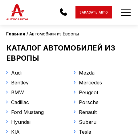
Страна поставки
ЗАКАЗАТЬ АВТО
Европа
Главная
Автомобили из Европы
Состояние
АВТОМОБИЛИ
КАТАЛОГ АВТОМОБИЛЕЙ ИЗ
С пробегом
ЭЛЕКТРОМОБИЛИ
ЕВРОПЫ
МОТОЦИКЛЫ
Статус
Audi
Mazda
Под заказ
Bentley
ДОСТАВКА
Mercedes
В наличии
BMW
Peugeot
КОНТАКТЫ
Cadillac
Porsche
Марка
О КОМПАНИИ
Ford Mustang
Renault
Hyundai
Hyundai
Subaru
ОТЗЫВЫ
KIA
Tesla
Модель