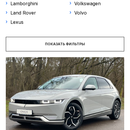
НОВОСТИ
Lamborghini
Volkswagen
Выберите модель
Land Rover
Volvo
Lexus
Цена
ПОКАЗАТЬ ФИЛЬТРЫ
Год выпуска
от
до
Пробег
Объем двигателя