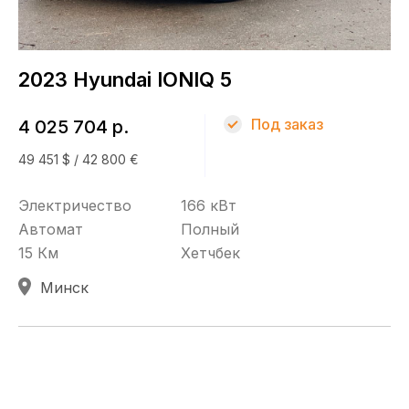
Топливо
Электричество
2023 Hyundai IONIQ 5
КПП
Под заказ
4 025 704 р.
Автомат
49 451 $ / 42 800 €
Привод
Электричество
166 кВт
Автомат
Полный
Полный
15 Км
Хетчбек
Минск
Кузов
Хетчбек