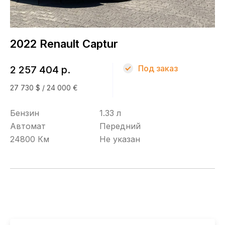
Топливо
Бензин
2022 Renault Captur
КПП
Под заказ
2 257 404 р.
Автомат
27 730 $ / 24 000 €
Привод
Бензин
1.33 л
Автомат
Передний
Передний
24800 Км
Не указан
Кузов