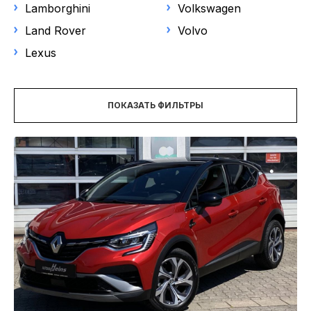
НОВОСТИ
Lamborghini
Volkswagen
Выберите модель
Land Rover
Volvo
Lexus
Цена
ПОКАЗАТЬ ФИЛЬТРЫ
Год выпуска
от
до
Пробег
Объем двигателя