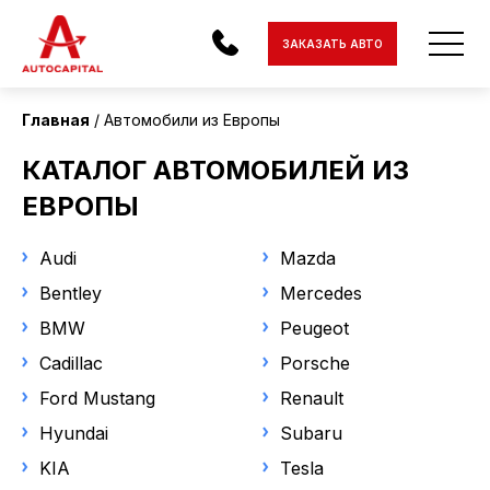
Страна поставки
ЗАКАЗАТЬ АВТО
Европа
Главная
Автомобили из Европы
Состояние
АВТОМОБИЛИ
КАТАЛОГ АВТОМОБИЛЕЙ ИЗ
С пробегом
ЭЛЕКТРОМОБИЛИ
ЕВРОПЫ
МОТОЦИКЛЫ
Статус
Audi
Mazda
Под заказ
Bentley
ДОСТАВКА
Mercedes
В наличии
BMW
Peugeot
КОНТАКТЫ
Cadillac
Porsche
Марка
О КОМПАНИИ
Ford Mustang
Renault
Renault
Hyundai
Subaru
ОТЗЫВЫ
KIA
Tesla
Модель