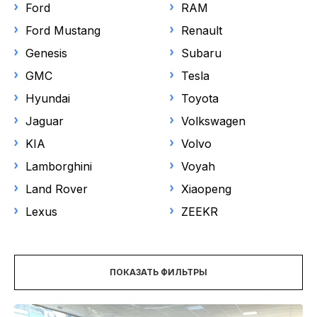
НОВОСТИ
Ford
RAM
Модель
Ford Mustang
Renault
Выберите модель
Genesis
Subaru
GMC
Tesla
Цена
Hyundai
Toyota
Jaguar
Volkswagen
Год выпуска
KIA
Volvo
Lamborghini
Voyah
от
до
Land Rover
Xiaopeng
Пробег
Lexus
ZEEKR
Объем двигателя
ПОКАЗАТЬ ФИЛЬТРЫ