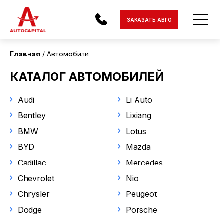
Страна поставки
ЗАКАЗАТЬ АВТО
Все
Главная
Автомобили
Состояние
АВТОМОБИЛИ
КАТАЛОГ АВТОМОБИЛЕЙ
to-order
ЭЛЕКТРОМОБИЛИ
С пробегом
Audi
Li Auto
МОТОЦИКЛЫ
Bentley
Lixiang
Статус
BMW
Lotus
ДОСТАВКА
Под заказ
BYD
Mazda
В наличии
КОНТАКТЫ
Cadillac
Mercedes
О КОМПАНИИ
Chevrolet
Nio
Марка
Chrysler
Peugeot
ОТЗЫВЫ
Peugeot
Dodge
Porsche