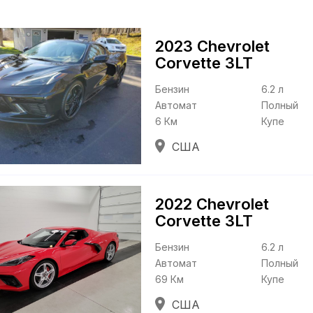
2023 Chevrolet
Corvette
3LT
Бензин
6.2 л
Автомат
Полный
6 Км
Купе
США
2022 Chevrolet
Corvette
3LT
Бензин
6.2 л
Автомат
Полный
69 Км
Купе
США