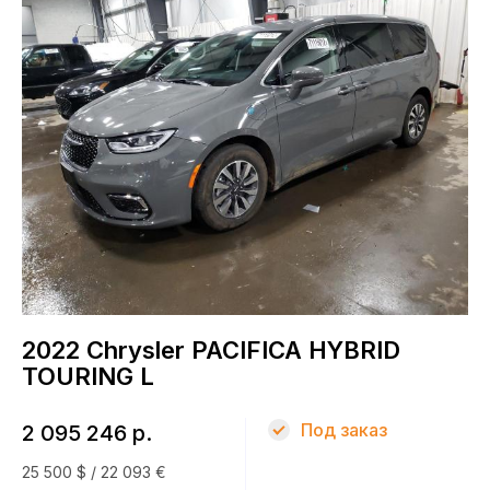
Топливо
Гибрид
КПП
Автомат
Привод
Передний
2022 Chrysler PACIFICA HYBRID
TOURING L
Кузов
Под заказ
2 095 246 р.
Минивен
25 500 $ / 22 093 €