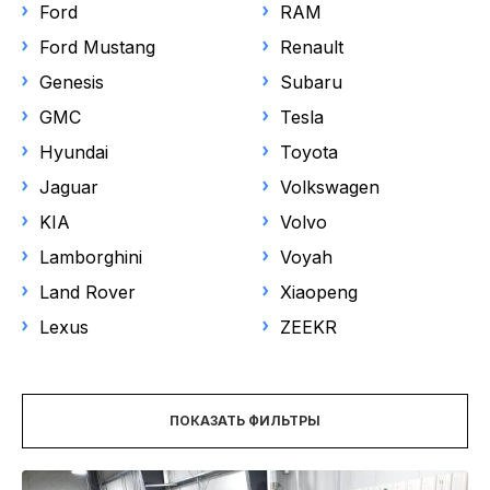
НОВОСТИ
Ford
RAM
Выберите модель
Ford Mustang
Renault
Genesis
Subaru
Цена
GMC
Tesla
Hyundai
Toyota
С НДС
Jaguar
Volkswagen
KIA
Volvo
Год выпуска
Lamborghini
Voyah
от
до
Land Rover
Xiaopeng
Lexus
ZEEKR
Пробег
ПОКАЗАТЬ ФИЛЬТРЫ
Объем двигателя