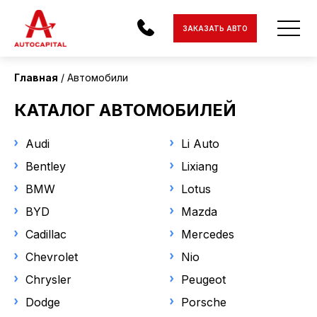
Страна поставки
ЗАКАЗАТЬ АВТО
Все
Главная
Автомобили
Состояние
АВТОМОБИЛИ
КАТАЛОГ АВТОМОБИЛЕЙ
С пробегом
ЭЛЕКТРОМОБИЛИ
Audi
Li Auto
МОТОЦИКЛЫ
Статус
Bentley
Lixiang
Под заказ
BMW
Lotus
ДОСТАВКА
В наличии
BYD
Mazda
КОНТАКТЫ
Cadillac
Mercedes
Марка
О КОМПАНИИ
Chevrolet
Nio
Chrysler
Chrysler
Peugeot
ОТЗЫВЫ
Dodge
Porsche
Модель