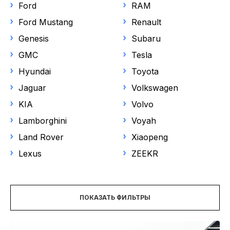
НОВОСТИ
Ford
RAM
Выберите модель
Ford Mustang
Renault
Genesis
Subaru
Цена
GMC
Tesla
Hyundai
Toyota
С НДС
Jaguar
Volkswagen
KIA
Volvo
Год выпуска
Lamborghini
Voyah
от
до
Land Rover
Xiaopeng
Lexus
ZEEKR
Пробег
ПОКАЗАТЬ ФИЛЬТРЫ
Объем двигателя