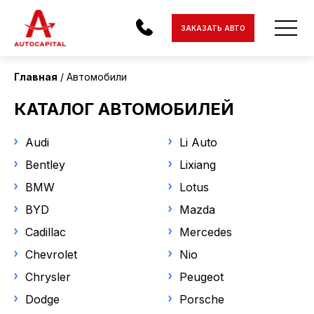
Страна поставки
ЗАКАЗАТЬ АВТО
Все
Главная
Автомобили
Состояние
АВТОМОБИЛИ
КАТАЛОГ АВТОМОБИЛЕЙ
Новый
ЭЛЕКТРОМОБИЛИ
Audi
Li Auto
МОТОЦИКЛЫ
Статус
Bentley
Lixiang
Под заказ
BMW
Lotus
ДОСТАВКА
В наличии
BYD
Mazda
КОНТАКТЫ
Cadillac
Mercedes
Марка
О КОМПАНИИ
Chevrolet
Nio
Lixiang
Chrysler
Peugeot
ОТЗЫВЫ
Dodge
Porsche
Модель