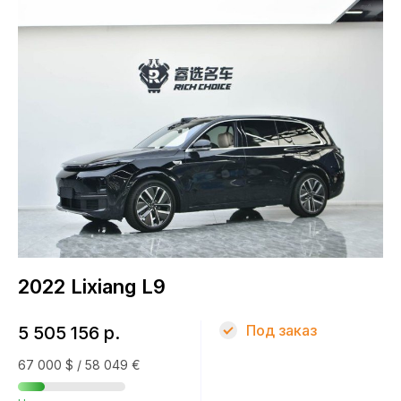
Топливо
Электричество
КПП
Автомат
Привод
Полный
2022 Lixiang L9
Кузов
Под заказ
5 505 156 р.
Внедорожник
67 000 $ / 58 049 €