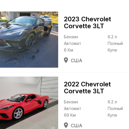
2023 Chevrolet
Corvette
3LT
Бензин
6.2 л
Автомат
Полный
6 Км
Купе
США
2022 Chevrolet
Corvette
3LT
Бензин
6.2 л
Автомат
Полный
69 Км
Купе
США