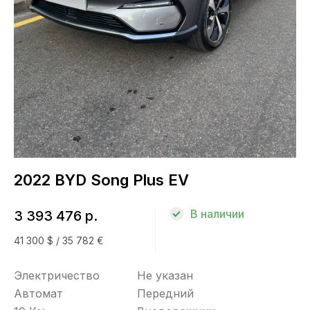
Топливо
Электричество
КПП
Автомат
Привод
2022 BYD Song Plus EV
Передний
В наличии
3 393 476 р.
Кузов
41 300 $ / 35 782 €
Внедорожник
Электричество
Не указан
Хетчбек
Автомат
Передний