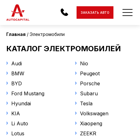
Страна поставки
ЗАКАЗАТЬ АВТО
Все
Главная
Электромобили
Состояние
АВТОМОБИЛИ
КАТАЛОГ ЭЛЕКТРОМОБИЛЕЙ
Новый
ЭЛЕКТРОМОБИЛИ
Audi
Nio
МОТОЦИКЛЫ
Статус
BMW
Peugeot
В наличии
BYD
Porsche
ДОСТАВКА
Под заказ
Ford Mustang
Subaru
КОНТАКТЫ
Hyundai
Tesla
Марка
О КОМПАНИИ
KIA
Volkswagen
BYD
Li Auto
Xiaopeng
ОТЗЫВЫ
Lotus
ZEEKR
Модель