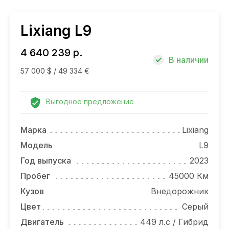
НОВОСТИ
Lixiang L9
4 640 239 р.
В наличии
57 000 $ / 49 334 €
Выгодное предложение
Марка
Lixiang
Модель
L9
Год выпуска
2023
Пробег
45000 Км
Кузов
Внедорожник
Цвет
Серый
Двигатель
449 л.с / Гибрид