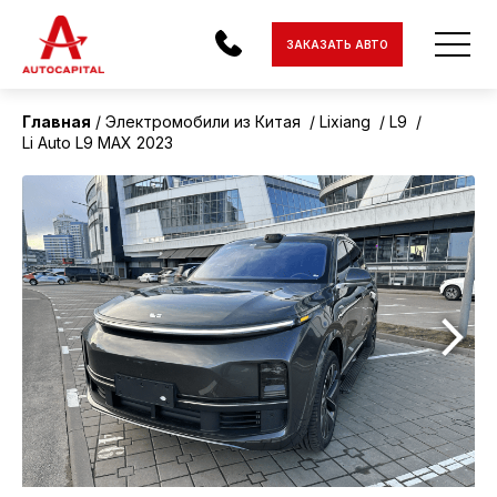
ЗАКАЗАТЬ АВТО
Главная
Электромобили из Китая
Lixiang
L9
Li Auto L9 MAX 2023
АВТОМОБИЛИ
ЭЛЕКТРОМОБИЛИ
МОТОЦИКЛЫ
ДОСТАВКА
КОНТАКТЫ
О КОМПАНИИ
ОТЗЫВЫ