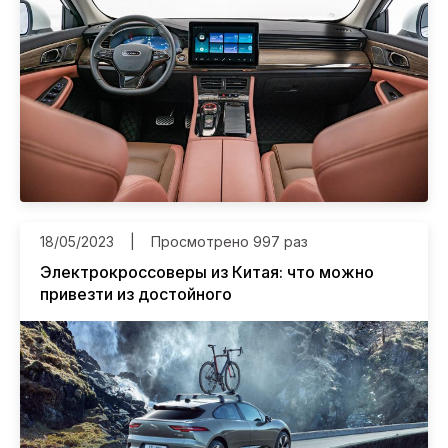
расскажут.
Для покупки авто необходимо заключить
договор и оформить заявку на подбор по
вашим критериям.
Наша компания оказывает полный спектр
услуг: поиск авто, подбор авто согласно
заявке, проверка автомобиля, полное
документальное сопровождение, помощь
при растаможке. Экономьте свое время и
деньги!
AMERICA MOTORS
– просто доверьте
18/05/2023
Просмотрено 997 раз
работу профессионалам!
Электрокроссоверы из Китая: что можно
привезти из достойного