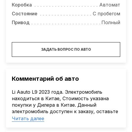
Коробка
Автомат
Состояние
С пробегом
Привод
Полный
ЗАДАТЬ ВОПРОС ПО АВТО
Комментарий об авто
Li Aauto L9 2023 года. Электромобиль
находиться в Китае, Стоимость указана
покупки у Дилера в Китае. Данный
электромобиль доступен к заказу, оставьте
заявку или позвоните нам и мы оформим
Читать далее
заказ данного авто.
Доставка автомобиля из Китая