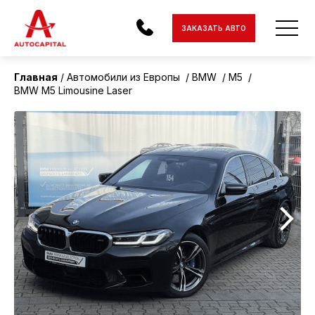
ЗАКАЗАТЬ АВТО
Главная
Автомобили из Европы
BMW
M5
BMW M5 Limousine Laser
АВТОМОБИЛИ
ЭЛЕКТРОМОБИЛИ
МОТОЦИКЛЫ
ДОСТАВКА
КОНТАКТЫ
О КОМПАНИИ
ОТЗЫВЫ