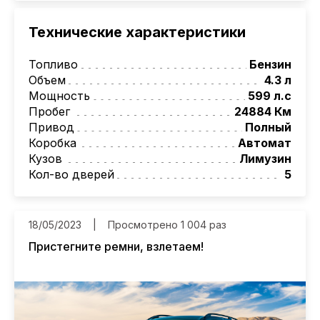
Перед покупкой мы детально изучаем
историю автомобиля, его техническое
Технические характеристики
состояние.
Топливо
Бензин
Объем
4.3 л
Мощность
599 л.с
Пробег
24884 Км
Привод
Полный
Коробка
Автомат
Кузов
Лимузин
Кол-во дверей
5
18/05/2023
Просмотрено 1 004 раз
Пристегните ремни, взлетаем!