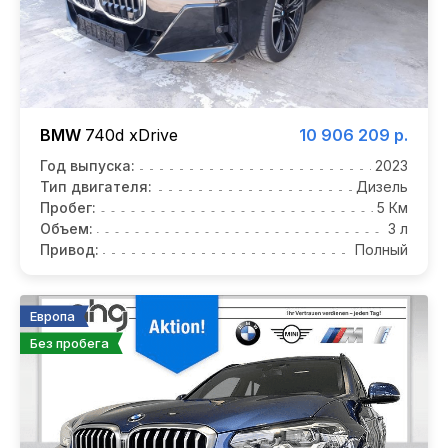
BMW
740d xDrive
10 906 209 р.
Год выпуска:
2023
Тип двигателя:
Дизель
Пробег:
5 Км
Объем:
3 л
Привод:
Полный
Европа
Без пробега