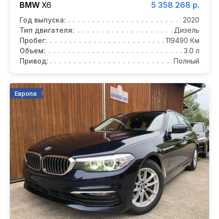
BMW
X6
5 358 268 р.
Год выпуска:
2020
Тип двигателя:
Дизель
Пробег:
119490 Км
Объем:
3.0 л
Привод:
Полный
Европа