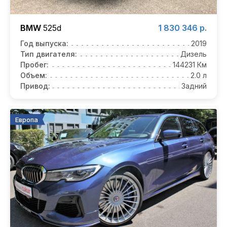
BMW
525d
1 830 346 р.
Год выпуска:
2019
Тип двигателя:
Дизель
Пробег:
144231 Км
Объем:
2.0 л
Привод:
Задний
Европа