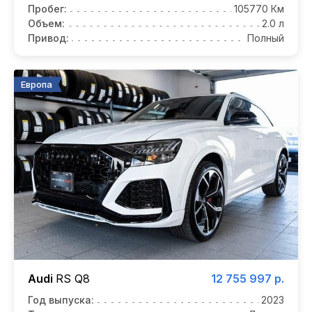
Пробег:
105770 Км
Объем:
2.0 л
Привод:
Полный
Европа
Audi
RS Q8
12 755 997 р.
Год выпуска:
2023