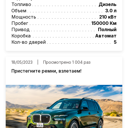
Европы, Китая, Кореи, ОАЭ.
Топливо
Дизель
Мы оказываем полный спектр услуг: поиск
Объем
3.0 л
авто, подбор авто согласно заявке,
Мощность
210 кВт
проверка автомобиля, полное
Пробег
150000 Км
документальное сопровождение, помощь
Привод
Полный
при растаможке. Экономьте свое время и
Коробка
Автомат
деньги!
Кол-во дверей
5
Условия и подробности можно узнать по
номеру:
+7 905 770-75-75
AutoCapital
– просто доверьте работу
18/05/2023
Просмотрено 1 004 раз
профессионалам!
Пристегните ремни, взлетаем!
*Цена автомобиля указана без
дополнительных платежей и расходов.