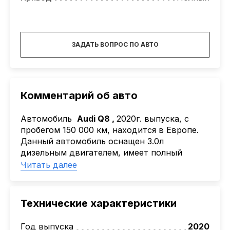
ЗАДАТЬ ВОПРОС ПО АВТО
Комментарий об авто
Автомобиль
Audi Q8 ,
2020г. выпуска, с
пробегом 150 000 км, находится в Европе.
Данный автомобиль оснащен 3.0л
дизельным двигателем, имеет полный
привод.
Читать далее
Детальный расчёт Вы можете получить
оставив заявку на нашем сайте или
обратиться к ответственному менеджеру.
Технические характеристики
Наша компания
AutoCapital
помогает
Клиентам привезти авто из Америки,
Год выпуска
2020