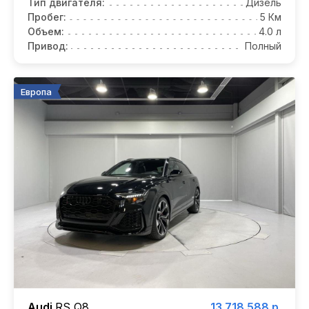
Тип двигателя:
Дизель
Пробег:
5 Км
Объем:
4.0 л
Привод:
Полный
Европа
Audi
RS Q8
13 718 588 р.