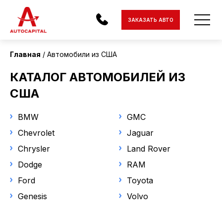
Страна поставки
ЗАКАЗАТЬ АВТО
США
Главная
Автомобили из США
Состояние
АВТОМОБИЛИ
КАТАЛОГ АВТОМОБИЛЕЙ ИЗ
Новый
ЭЛЕКТРОМОБИЛИ
США
С пробегом
МОТОЦИКЛЫ
BMW
GMC
Статус
Chevrolet
ДОСТАВКА
Jaguar
Под заказ
Chrysler
Land Rover
В наличии
КОНТАКТЫ
Dodge
RAM
О КОМПАНИИ
Ford
Toyota
Марка
Genesis
Volvo
ОТЗЫВЫ
RAM