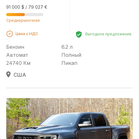
91 000 $ / 79 027 €
Топливо
Среднерыночная
Бензин
Цена с НДС
Выгодное предложение
Бензин
6.2 л
КПП
Автомат
Полный
24740 Км
Пикап
Автомат
США
Привод
Полный
Кузов
Пикап