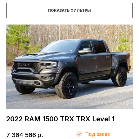
НОВОСТИ
Модель
ПОКАЗАТЬ ФИЛЬТРЫ
1500 TRX
Цена
С НДС
Год выпуска
от
до
Пробег
2022 RAM 1500 TRX TRX Level 1
Объем двигателя
Под заказ
7 364 566 р.